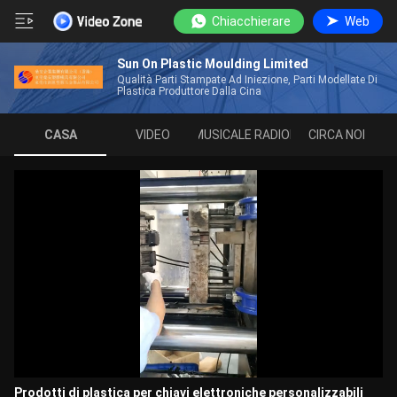
Chiacchierare
Web
Sun On Plastic Moulding Limited
Qualità Parti Stampate Ad Iniezione, Parti Modellate Di
Plastica Produttore Dalla Cina
CASA
VIDEO
LISTA MUSICALE RADIOFONICA
CIRCA NOI
Prodotti di plastica per chiavi elettroniche personalizzabili