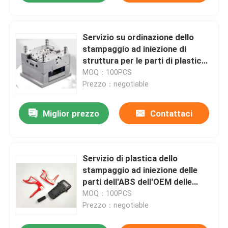
Servizio su ordinazione dello
stampaggio ad iniezione di
struttura per le parti di plastica
dell'ABS
MOQ：100PCS
Prezzo：negotiable
Miglior prezzo
Contattaci
Servizio di plastica dello
stampaggio ad iniezione delle
parti dell'ABS dell'OEM delle
parti dell'elettrodomestico di
MOQ：100PCS
montaggio della muffa
Prezzo：negotiable