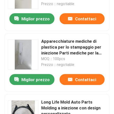
Prezzo：negotiable
Chi siamo
Miglior prezzo
Contattaci
Fatory Tour
Apparecchiature mediche di
Controllo di qualità
plastica per lo stampaggio per
iniezione Parti mediche per la
lucidatura
MOQ：100pcs
Richiedere un preventivo
Prezzo：negotiable
parti stampate ad iniezione
Miglior prezzo
Contattaci
parti modellate di plastica
Long Life Mold Auto Parts
Molding a iniezione con design
Stampaggio ad iniezione di precisione
personalizzato