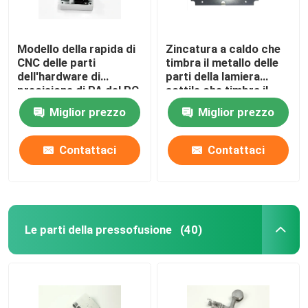
Modello della rapida di
Zincatura a caldo che
CNC delle parti
timbra il metallo delle
dell'hardware di
parti della lamiera
precisione di PA del PC
sottile che timbra il
PMMA dell'ABS
ODM dell'OEM del
Miglior prezzo
Miglior prezzo
sostegno
Contattaci
Contattaci
Le parti della pressofusione
(40)