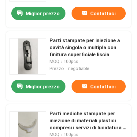
Miglior prezzo
Contattaci
Parti stampate per iniezione a
cavità singola o multipla con
finitura superficiale liscia
MOQ：100pcs
Prezzo：negotiable
Miglior prezzo
Contattaci
Casa
Parti mediche stampate per
Prodotti
iniezione di materiali plastici
compresi i servizi di lucidatura di
progettazione esperta
Video
MOQ：100pcs