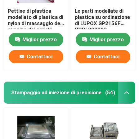
Pettine di plastica
Le parti modellate di
modellato di plastica di
plastica su ordinazione
nylon di massaggio del
di LUPOX GP2156F
cuscino dei capelli
HQPL000203
delle parti dei pp
lubrificano l'iniezione
Miglior prezzo
Miglior prezzo
Contattaci
Contattaci
Stampaggio ad iniezione di precisione
(54)