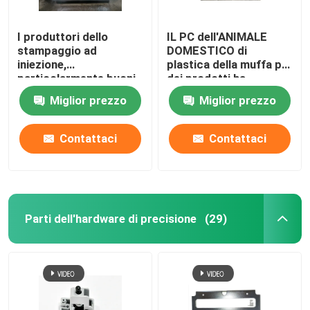
I produttori dello
IL PC dell'ANIMALE
stampaggio ad
DOMESTICO di
iniezione,
plastica della muffa pp
particolarmente buoni
dei prodotti ha
a plastica, la
personalizzato la
Miglior prezzo
Miglior prezzo
pressofusione,
progettazione 3D per
l'hardware,
usando quotidiano
progettazione di muffa
Contattaci
Contattaci
del silicone e
produzione
Parti dell'hardware di precisione
(29)