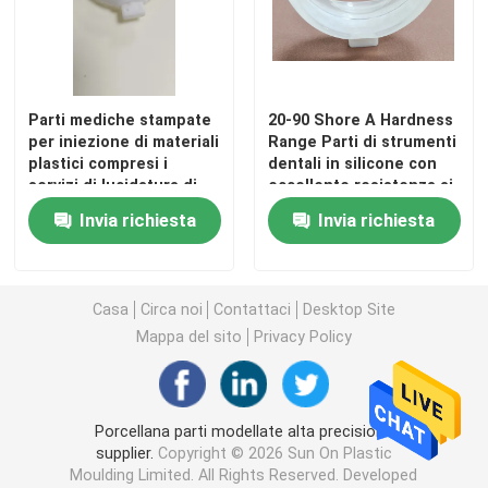
Parti mediche stampate
20-90 Shore A Hardness
per iniezione di materiali
Range Parti di strumenti
plastici compresi i
dentali in silicone con
servizi di lucidatura di
eccellente resistenza ai
progettazione esperta
raggi UV
Invia richiesta
Invia richiesta
Casa
Circa noi
Contattaci
Desktop Site
Mappa del sito
Privacy Policy
Casa
Prodotti
Porcellana parti modellate alta precisione
supplier.
Copyright © 2026 Sun On Plastic
Moulding Limited. All Rights Reserved. Developed
Video