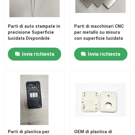
Chi siamo
Parti di auto stampate in
Parti di macchinari CNC
precisione Superficie
per metallo su misura
Fatory Tour
lucidata Disponibile
con superficie lucidata
Invia richiesta
Invia richiesta
Controllo di qualità
Richiedere un preventivo
parti stampate ad iniezione
parti modellate di plastica
Stampaggio ad iniezione di precisione
Parti di plastica per
OEM di plastica di