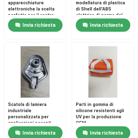
apparecchiature
modellatura di plastica
elettroniche la scelta
di Shell dell'ABS
perfetta per il vostro
elettrico di norma del
Parti dell'hardware di precisione
business
DME
Invia richiesta
Invia richiesta
Le parti della pressofusione
La muffa della pressofusione
Parti in gomma siliconica
Stampaggio ad iniezione del silicone
Scatola di lamiera
Parti in gomma di
industriale
silicone resistenti agli
Parti di telecomunicazione
personalizzata per
UV per la produzione
applicazioni pesanti
OEM
Invia richiesta
Invia richiesta
Parti mediche di plastica dello stampaggio ad iniezion