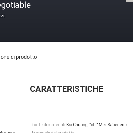
gotiable
zzo
ione di prodotto
CARATTERISTICHE
fonte di materiali:
Ksi Chuang, "chi" Mei, Saber ecc
che, ecc
Materiale del prodotto: