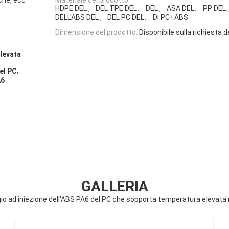
HDPE DEL、 DEL TPE DEL、 DEL、 ASA DEL、 PP DEL
DELL'ABS DEL、 DEL PC DEL、 DI PC+ABS
Dimensione del prodotto:
Disponibile sulla richiesta d
levata
,
el PC
A6
GALLERIA
o ad iniezione dell'ABS PA6 del PC che sopporta temperatura elevata 