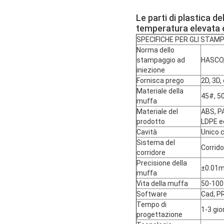
Le parti di plastica d
temperatura elevata e
SPECIFICHE PER GLI STAMP
Norma dello
stampaggio ad
HASCO,
iniezione
Fornisca prego
2D, 3D,
Materiale della
45#, 50
muffa
Materiale del
ABS, P
prodotto
LDPE e
Cavità
Unico c
Sistema del
Corrido
corridore
Precisione della
±0.01
muffa
Vita della muffa
50-100 
Software
Cad, PR
Tempo di
1-3 gio
progettazione