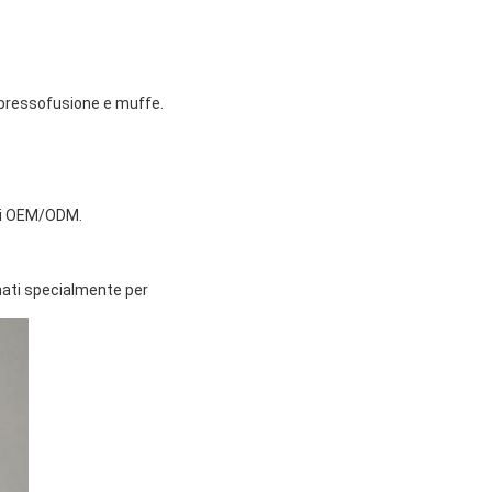
lla pressofusione e muffe.
 di OEM/ODM.
emati specialmente per