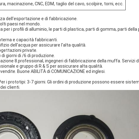
ra, macinazione, CNC, EDM, taglio del cavo, scolpire, torni, ecc.
za dell'esportazione e di fabbricazione.
molti paesi nel mondo.
a per i profili di alluminio, le parti di plastica, parti di gomma, parti de
nterna e capacità fabbricanti.
rifizio dell'acqua per assicurare l'alta qualità.
ogettazioni private.
di giorni di /6 di produzione.
azione 8.professional, ingegneri di fabbricazione della muffa. Servizi
ssionale e gruppo di R & S per assicurare alta qualità.
i vendite. Buone ABILITÀ di COMUNICAZIONE ed inglesi.
r i prototipi: 3-7 giorni. Gli ordini di produzione possono essere sist
dei clienti.