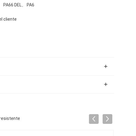
、 PA66 DEL、 PA6
el cliente
resistente