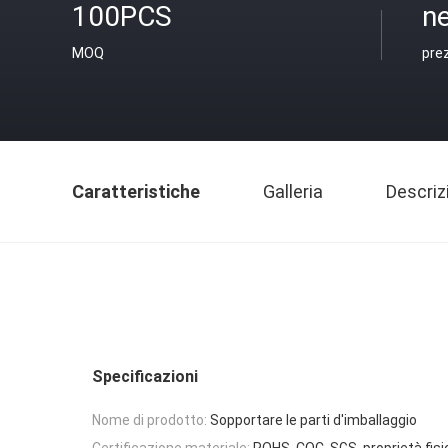
100PCS
ne
MOQ
pre
Caratteristiche
Galleria
Descriz
Specificazioni
Nome di prodotto:
Sopportare le parti d'imballaggio
Certificazione materiale:
ROHS, COC, SGS, proprietà fisi