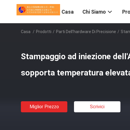
Casa
Chi Siamo
Pro
Casa
/
Prodotti
/
Parti Dell'hardware Di Precisione
/
Stam
Stampaggio ad iniezione dell
sopporta temperatura elevata
Miglior Prezzo
Scrivici