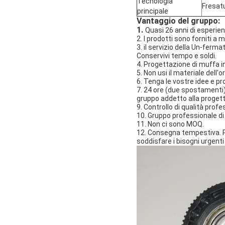
Tecnologia
Fresatu
principale
Vantaggio del gruppo:
1.
Quasi 26 anni di esperien
2. I prodotti sono forniti a 
3. il servizio della Un-fermat
Conservivi tempo e soldi.
4. Progettazione di muffa i
5. Non usi il materiale dell'o
6. Tenga le vostre idee e pr
7. 24 ore (due spostamenti) 
gruppo addetto alla progett
9. Controllo di qualità profe
10. Gruppo professionale d
11. Non ci sono MOQ.
12. Consegna tempestiva. Pe
soddisfare i bisogni urgenti 