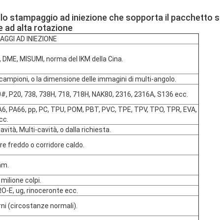
ello stampaggio ad iniezione che sopporta il pacchetto s
 ad alta rotazione
AGGI AD INIEZIONE
 DME, MISUMI, norma del lKM della Cina.
 campioni, o la dimensione delle immagini di multi-angolo.
#, P20, 738, 738H, 718, 718H, NAK80, 2316, 2316A, S136 ecc.
A6, PA66, pp, PC, TPU, POM, PBT, PVC, TPE, TPV, TPO, TPR, EVA,
cc.
avità, Multi-cavità, o dalla richiesta.
re freddo o corridore caldo.
mm.
milione colpi.
O-E, ug, rinoceronte ecc.
rni (circostanze normali).