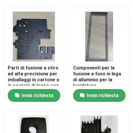
Chi siamo
Fatory Tour
Controllo di qualità
Parti di fusione a stiro
Componenti per la
Richiedere un preventivo
ad alta precisione per
fusione a fuso in lega
imballaggi in cartone o
di alluminio per la
in scatola di legno con
lucidatura
superficie anodizzata
personalizzata della
parti stampate ad iniezione
Invia richiesta
Invia richiesta
superficie anodizzata
parti modellate di plastica
Stampaggio ad iniezione di precisione