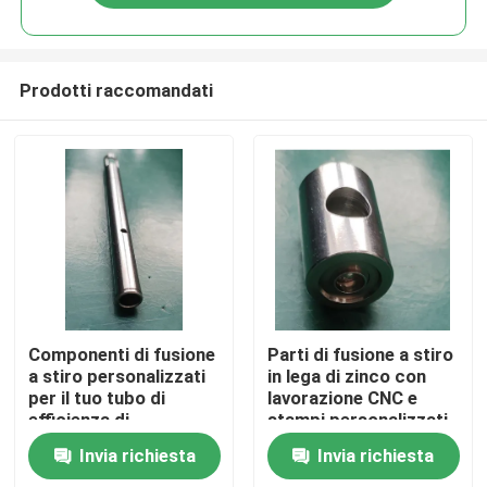
Prodotti raccomandati
Casa
Componenti di fusione
Parti di fusione a stiro
a stiro personalizzati
in lega di zinco con
per il tuo tubo di
lavorazione CNC e
Prodotti
efficienza di
stampi personalizzati
produzione
Invia richiesta
Invia richiesta
Video