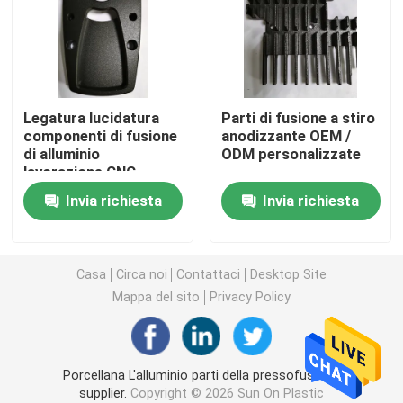
Parti dell'hardware di precisione
Le parti della pressofusione
Legatura lucidatura
Parti di fusione a stiro
componenti di fusione
anodizzante OEM /
di alluminio
ODM personalizzate
La muffa della pressofusione
lavorazione CNC
Invia richiesta
Invia richiesta
Parti in gomma siliconica
Stampaggio ad iniezione del silicone
Casa
Circa noi
Contattaci
Desktop Site
Mappa del sito
Privacy Policy
Parti di telecomunicazione
Porcellana L'alluminio parti della pressofusione
Parti mediche di plastica dello stampaggio ad iniezion
supplier.
Copyright © 2026 Sun On Plastic