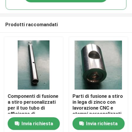
Prodotti raccomandati
Casa
Componenti di fusione
Parti di fusione a stiro
a stiro personalizzati
in lega di zinco con
per il tuo tubo di
lavorazione CNC e
Chi siamo
efficienza di
stampi personalizzati
produzione
Invia richiesta
Invia richiesta
Contatti