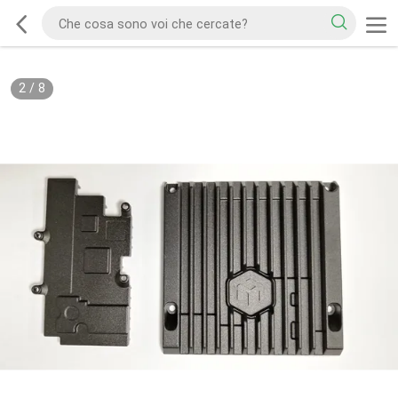
2
/
8