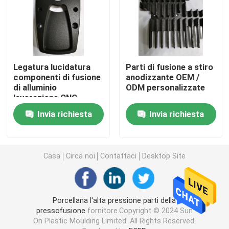
La muffa della pressofusione
Parti in gomma siliconica
Legatura lucidatura
Parti di fusione a stiro
componenti di fusione
anodizzante OEM /
di alluminio
ODM personalizzate
Stampaggio ad iniezione del silicone
lavorazione CNC
Invia richiesta
Invia richiesta
Parti di telecomunicazione
Parti mediche di plastica dello stampaggio ad iniezion
Casa
Circa noi
Contattaci
Desktop Site
Parti dell'elettrodomestico
Porcellana l'alta pressione parti della
pressofusione
fornitore.Copyright © 2024 Sun
Pezzi di ricambio elettronici
On Plastic Moulding Limited. All Rights Reserved.