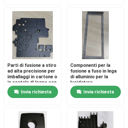
Prodotti
Video
parti stampate ad iniezione
Parti di fusione a stiro
Componenti per la
parti modellate di plastica
ad alta precisione per
fusione a fuso in lega
imballaggi in cartone o
di alluminio per la
in scatola di legno con
lucidatura
superficie anodizzata
personalizzata della
Stampaggio ad iniezione di precisione
Invia richiesta
Invia richiesta
superficie anodizzata
Parti dell'hardware di precisione
Le parti della pressofusione