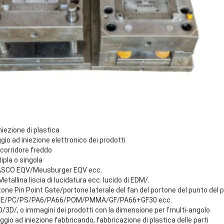
iezione di plastica
o ad iniezione elettronico dei prodotti
 corridore freddo
ipla o singola
ASCO EQV/Meusburger EQV ecc.
etallina liscia di lucidatura ecc. lucido di EDM/.
tone Pin Point Gate/portone laterale del fan del portone del punto del 
P/PE/PC/PS/PA6/PA66/POM/PMMA/GF/PA66+GF30 ecc.
/3D/, o immagini dei prodotti con la dimensione per l'multi-angolo
gio ad iniezione fabbricando, fabbricazione di plastica delle parti