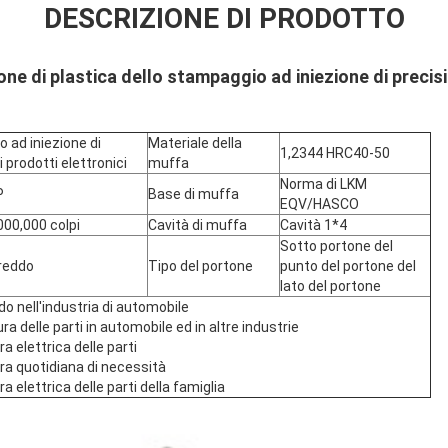
DESCRIZIONE DI PRODOTTO
ne di plastica dello stampaggio ad iniezione di precis
O
 ad iniezione di
Materiale della
1,2344 HRC40-50
i prodotti elettronici
muffa
Norma di LKM
P
Base di muffa
EQV/HASCO
000,000 colpi
Cavità di muffa
Cavità 1*4
Sotto portone del
freddo
Tipo del portone
punto del portone del
lato del portone
o nell'industria di automobile
ra delle parti in automobile ed in altre industrie
ra elettrica delle parti
ra quotidiana di necessità
ra elettrica delle parti della famiglia