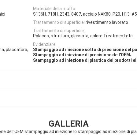
Materiale della muffa:
ici
S136H, 718H, 2343, 8407, acciaio NAK80, P20, H13, #5
Trattamento di superficie:
rivestimento lavorato
Trattamento di superficie::
Polacco, struttura, glassata, calore Treatment.etc
Evidenziare:
a, placcatura,
Stampaggio ad iniezione sotto di precisione del p
,
Stampaggio ad iniezione di precisione dell'OEM
Stampaggio ad iniezione di plastica dei prodotti el
GALLERIA
one dell'OEM stampaggio ad iniezione lo stampaggio ad iniezione di plas