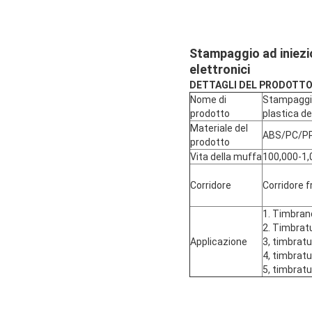
Stampaggio ad iniezio
elettronici
DETTAGLI DEL PRODOTT
Nome di
Stampaggio
prodotto
plastica de
Materiale del
ABS/PC/P
prodotto
Vita della muffa
100,000-1,
Corridore
Corridore 
1. Timbrand
2. Timbratu
Applicazione
3, timbratu
4, timbratu
5, timbratu