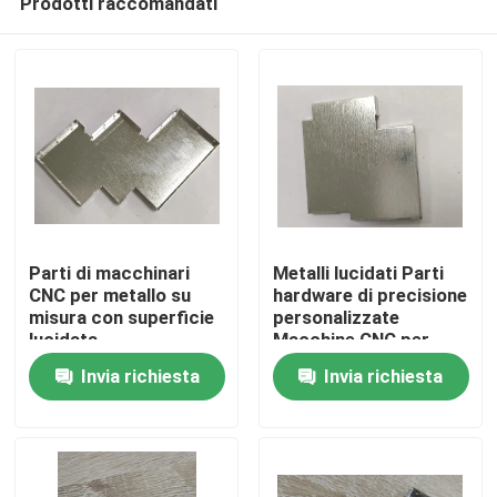
Prodotti raccomandati
Parti di macchinari
Metalli lucidati Parti
CNC per metallo su
hardware di precisione
misura con superficie
personalizzate
lucidata
Macchine CNC per
Casa
forme personalizzate
Invia richiesta
Invia richiesta
Prodotti
Video