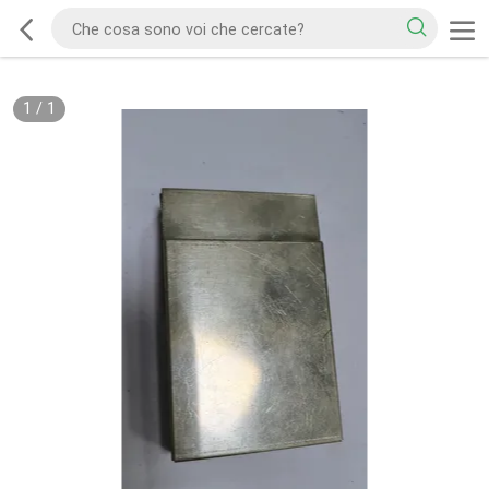
1
/
1