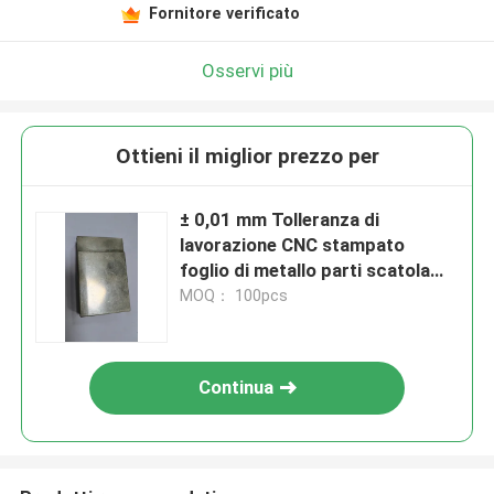
Fornitore verificato
Osservi più
Ottieni il miglior prezzo per
± 0,01 mm Tolleranza di
lavorazione CNC stampato
foglio di metallo parti scatola
per applicazioni di precisione
MOQ： 100pcs
Continua