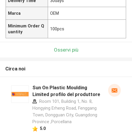
Delivery Time
30days
Marca
OEM
Minimum Order Q
100pcs
uantity
Osservi più
Circa noi
Sun On Plastic Moulding
Limited profilo del produttore
Room 101, Building 1, No. 8,
Hongying Erheng Road, Fenggang
Town, Dongguan City, Guangdong
Province ,Porcellana
5.0