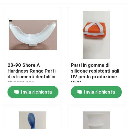
20-90 Shore A
Parti in gomma di
Hardness Range Parti
silicone resistenti agli
di strumenti dentali in
UV per la produzione
silicone con
OEM
eccellente resistenza
Casa
Invia richiesta
Invia richiesta
ai raggi UV
Prodotti
Video