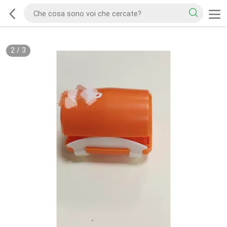
2
/
3