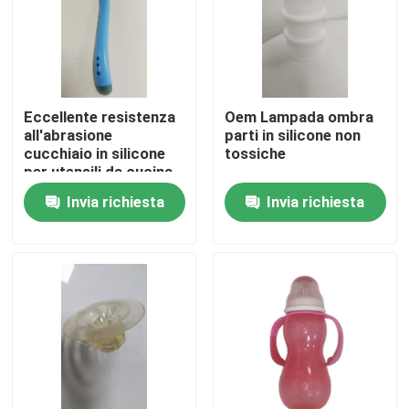
Chi siamo
Fatory Tour
Eccellente resistenza
Oem Lampada ombra
all'abrasione
parti in silicone non
cucchiaio in silicone
tossiche
Controllo di qualità
per utensili da cucina
e gadget
Invia richiesta
Invia richiesta
Richiedere un preventivo
parti stampate ad iniezione
parti modellate di plastica
Stampaggio ad iniezione di precisione