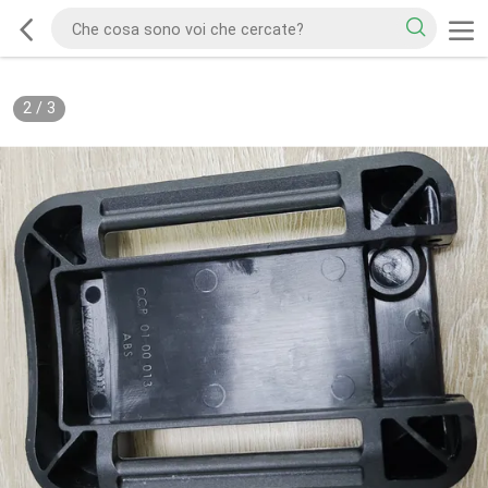
2
/
3