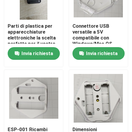
Chi siamo
Parti di plastica per
Connettore USB
apparecchiature
versatile a 5V
Fatory Tour
elettroniche la scelta
compatibile con
perfetta per il vostro
Windows/Mac OS
business
Disponibile con marca
Invia richiesta
Invia richiesta
Controllo di qualità
personalizzata
Richiedere un preventivo
parti stampate ad iniezione
parti modellate di plastica
Stampaggio ad iniezione di precisione
ESP-001 Ricambi
Dimensioni