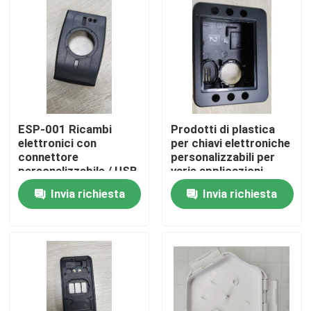
ESP-001 Ricambi
Prodotti di plastica
elettronici con
per chiavi elettroniche
connettore
personalizzabili per
personalizzabile / USB
varie applicazioni
Invia richiesta
Invia richiesta
Casa
Prodotti
Video