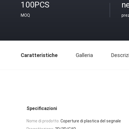
100PCS
ne
MOQ
pre
Caratteristiche
Galleria
Descriz
Specificazioni
Nome di prodotto:
Coperture di plastica del segnale
Progettazione:
2D/3D/CAD