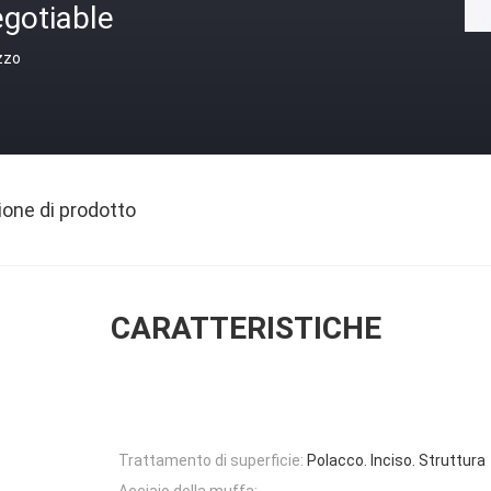
gotiable
zzo
ione di prodotto
CARATTERISTICHE
Trattamento di superficie:
Polacco. Inciso. Struttura
Acciaio della muffa: