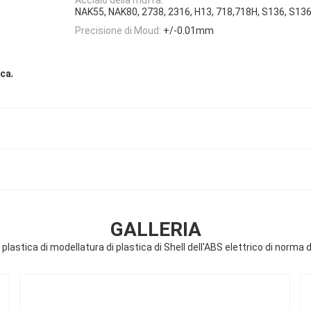
NAK55, NAK80, 2738, 2316, H13, 718,718H, S136, S136
Precisione di Moud:
+/-0.01mm
,
ica
GALLERIA
plastica di modellatura di plastica di Shell dell'ABS elettrico di norma