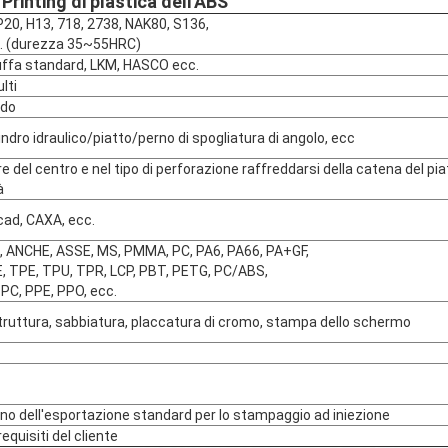
Printing di plastica dell'ABS
P20, H13, 718, 2738, NAK80, S136,
. (durezza 35~55HRC)
ffa standard, LKM, HASCO ecc.
lti
ddo
ndro idraulico/piatto/perno di spogliatura di angolo, ecc
re del centro e nel tipo di perforazione raffreddarsi della catena del pia
à
cad, CAXA, ecc.
 ANCHE, ASSE, MS, PMMA, PC, PA6, PA66, PA+GF,
E, TPE, TPU, TPR, LCP, PBT, PETG, PC/ABS,
PC, PPE, PPO, ecc.
truttura, sabbiatura, placcatura di cromo,
stampa dello schermo
gno dell'esportazione standard per lo stampaggio ad iniezione
equisiti del cliente