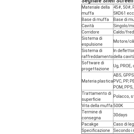
Segnale Shell Screen 
Materiale della
45#, 50#, 
muffa
SKD61 ecc
Base di muffa
Base di mu
Cavità
Singolo/mu
Corridore
Caldo/fre
Sistema di
Motore/cili
espulsione
Sistema di
In defletto
raffreddamento
della cavit
Software di
Ug, PROE, 
progettazione
ABS, GPPS,
Materia plastica
PVC, PP, P
POM, PPS, 
Trattamento di
Polacco, s
superficie
Vita della muffa
500K
Termine di
30days
consegna
Pacakge
Caso di le
Specificazione
Secondo i r