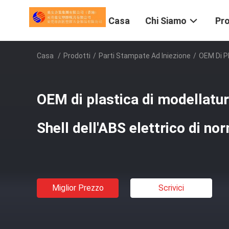
Casa
Chi Siamo
Pro
Casa
/
Prodotti
/
Parti Stampate Ad Iniezione
/
OEM Di Pl
OEM di plastica di modellatura
Shell dell'ABS elettrico di n
Miglior Prezzo
Scrivici