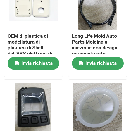
OEM di plastica di
Long Life Mold Auto
modellatura di
Parts Molding a
plastica di Shell
iniezione con design
dell'ABS elettrico di
personalizzato
norma del DME
Invia richiesta
Invia richiesta
Casa
Chi siamo
Contatti