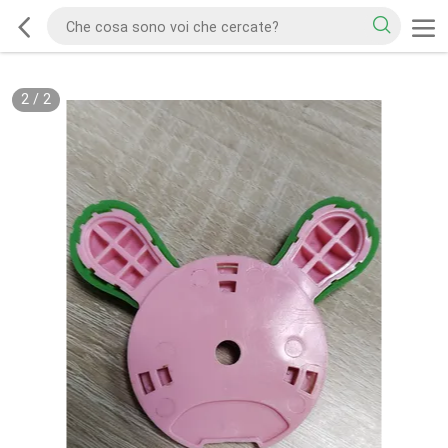
2
/
2