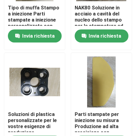
Tipo di muffa Stampo
NAK80 Soluzione in
a iniezione Parti
acciaio a cavità del
Prodotti
stampate a iniezione
nucleo dello stampo
personalizzate con
per la stampatura ad
tolleranza ± 0,02 mm
iniezione di parti
Invia richiesta
Invia richiesta
Video
mediche
parti stampate ad iniezione
parti modellate di plastica
Stampaggio ad iniezione di precisione
Parti dell'hardware di precisione
Soluzioni di plastica
Parti stampate per
personalizzate per le
iniezione su misura
vostre esigenze di
Produzione ad alta
produzione
precisione con
Le parti della pressofusione